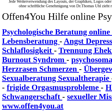
Jede Weiterverwendung des Layouts, der Graphiken, Logos oder 
ohne schriftliche Genehmigung von Dr.Thomas Uhl zieht rec
Offen4You Hilfe online Psy
Psychologische Beratung online
Lebensberatung
-
Angst Depres
Schlaflosigkeit
-
Trennung Ehek
Burnout Syndrom
-
psychosoma
Herzrasen Schmerzen
-
Übergew
Sexualberatung Sexualtherapie
-
frigide Orgasmusprobleme
-
H
Schwangerschaft
-
sexueller Mi
www.offen4you.at