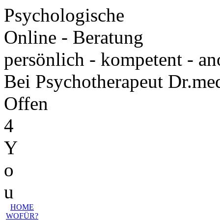
Psychologische
Online - Beratung
persönlich - kompetent - a
Bei Psychotherapeut Dr.m
Offen
4
Y
o
u
HOME
WOFÜR?